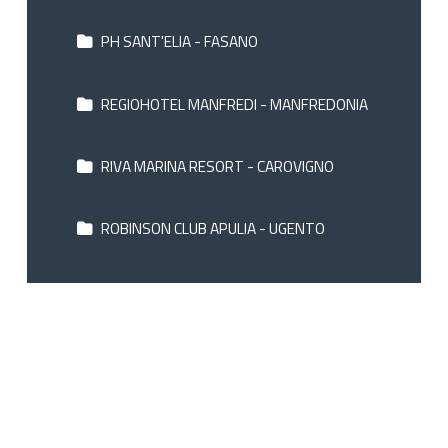
PH SANT'ELIA - FASANO
REGIOHOTEL MANFREDI - MANFREDONIA
RIVA MARINA RESORT - CAROVIGNO
ROBINSON CLUB APULIA - UGENTO
SAN LORENZO BOUTIQUE - POLIGNANO
SCOGLIO DEGLI ACHEI - CAROVIGNO
SEMIRAMIDE PALACE - CASTELLANA GROTTE