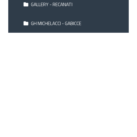
GALLERY - RECANATI
GH MICHELACCI - GABICCE
GH MONTESILVANO - MONTESILVANO
IL PARCO SUL MARE - TORTORETO LIDO
MERIPOL - ALBA ADRIATICA
NAPOLEON - PESARO
RESIDENCE IL PALAZZO - SANTO STEFANO DI
SESSANIO