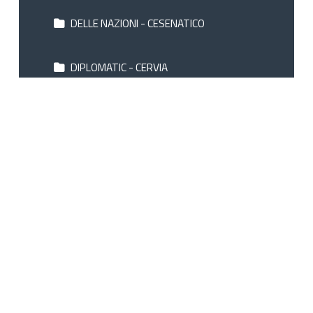
DELLE NAZIONI - CESENATICO
DIPLOMATIC - CERVIA
DOGE - MILANO MARITTIMA
DU SOLEIL - RIMINI
DUE MARI - MIRAMARE RIMINI
ELITE - CATTOLICA
EMBASSY - MILANO MARITTIMA