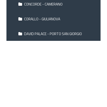
CONCORDE - CAMERANO
CORALLO - GIULIANOVA
DAVID PALACE - PORTO SAN GIORGIO
EXCELSIOR - VASTO
FEDERICO II - JESI
GALLERY - RECANATI
GH MICHELACCI - GABICCE