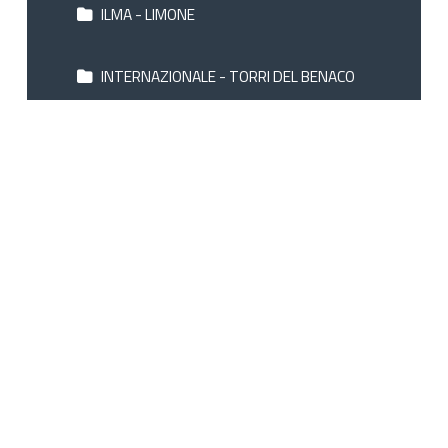
ILMA - LIMONE
INTERNAZIONALE - TORRI DEL BENACO
LA LIMONAIA - LIMONE
LA PAUL - SIRMIONE
LA PERLA - RIVA
LAGO DI GARDA - TORBOLE
LAKE GARDA RESORT - MONIGA