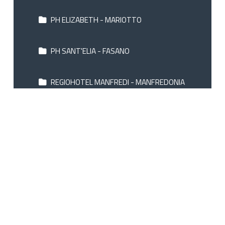
PH ELIZABETH - MARIOTTO
PH SANT'ELIA - FASANO
REGIOHOTEL MANFREDI - MANFREDONIA
RIVA MARINA RESORT - CAROVIGNO
ROBINSON CLUB APULIA - UGENTO
SAN LORENZO BOUTIQUE - POLIGNANO
SCOGLIO DEGLI ACHEI - CAROVIGNO