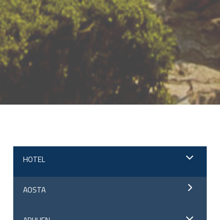
;
HOTEL
AOSTA
APULIEN